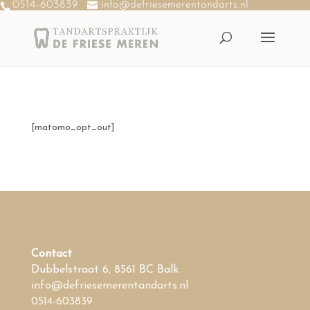
0514-603839
info@defriesemerentandarts.nl
[matomo_opt_out]
Contact
Dubbelstraat 6, 8561 BC Balk
info@defriesemerentandarts.nl
0514-603839