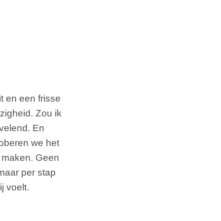
it en een frisse
zigheid. Zou ik
velend. En
roberen we het
te maken. Geen
maar per stap
j voelt.