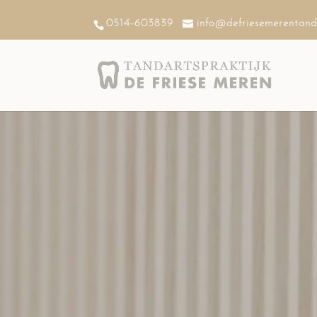
0514-603839
info@defriesemerentanda