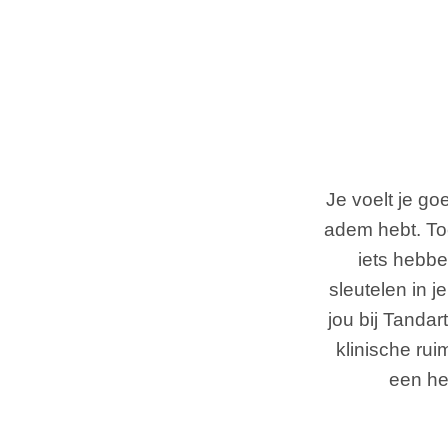
Je voelt je goe
adem hebt. Toc
iets hebb
sleutelen in 
jou bij Tanda
klinische ru
een hel