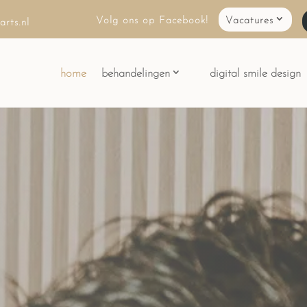
Volg ons op Facebook!
Vacatures
rts.nl
home
behandelingen
digital smile design