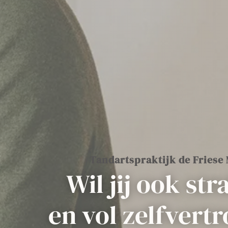
Tandartspraktijk de Friese
Wil jij ook str
en vol zelfvert