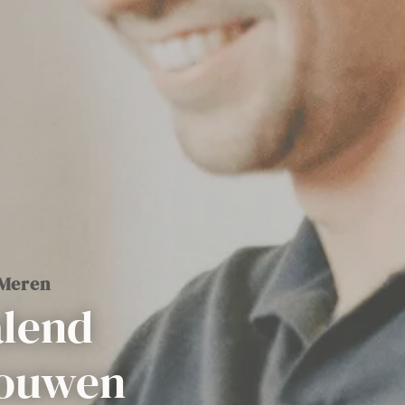
 Meren
alend
rouwen