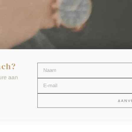
ach?
ure aan
AANV