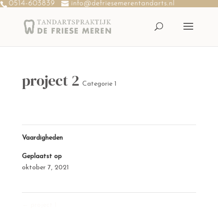
0514-603839
info@defriesemerentandarts.nl
project 2
Categorie 1
Vaardigheden
Geplaatst op
oktober 7, 2021
←
project 1