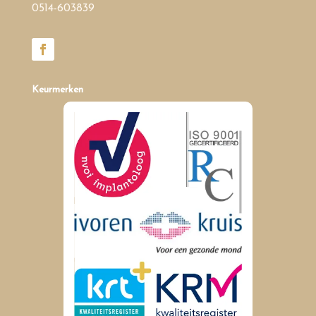
0514-603839
Keurmerken